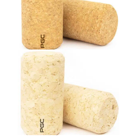
Weine, die bis zu 24 Monate in der Flasche lagern.
wettbewerbsfähigen Preis. Eine zuverlässige Lösung für
Bieten ein hohes Leistungsniveau zu einem äußerst
Mikroagglomerierte Korkstopfen
außergewöhnlich wettbewerbsfähigen Preis.
Monate). Bieten eine gute Leistung zu einem
Getränke, die schnell konsumiert werden (bis zu 12
Eine erstklassige Verschlusslösung für Weine und andere