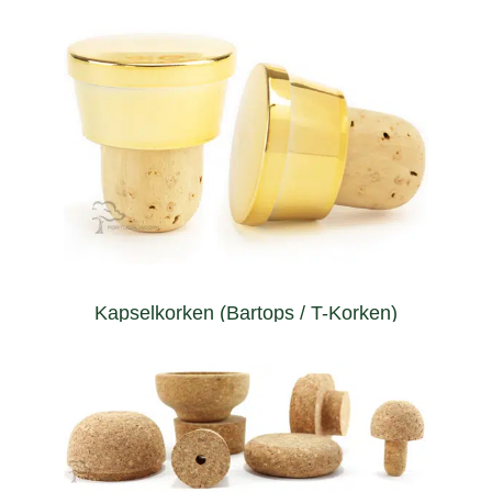
wines, liquors, spirits...
using a cork screw. A perfect solution for bottling fortified
Can be extracted multiple times from the bottle without
Kapselkorken (Bartops / T-Korken)
eine Flasche zu öffnen.
Korken ein markantes Merkmal dar, wenn es darum geht,