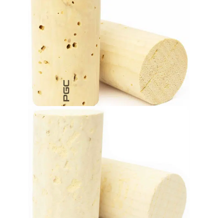
wine during its aging process.
crucial contribution to the evolution and refinement of the
Favorite choice for premium and quality wines. Gives a
Naturkorkstopfen
Flasche altern dürfen.
für hochwertige Weine, die bis zu 60 Monate in der
Leicht und flexibel. Eine hervorragende Verschlusslösung